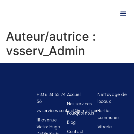
NOS SE
POURQUOI NO
Auteur/autrice :
vsserv_Admin
+33 6 38 53 24
Accueil
Nettoyage de
56
locaux
Nos services
vs.services.contact@gmail.com
Parties
Pourquoi nous
communes
111 avenue
Blog
Victor Hugo
Vitrerie
Contact
75016 Paris