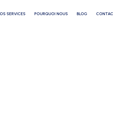
OS SERVICES
POURQUOI NOUS
BLOG
CONTA
e vos besoins en
ommence par un échange simple. Décrivez-nous votre besoin,
nt avec une solution adaptée à vos espaces, vos horaires et