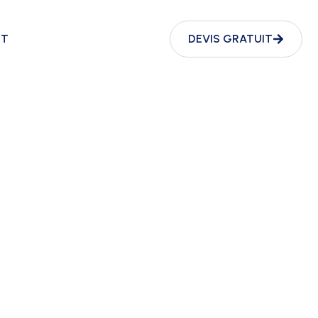
CT
DEVIS GRATUIT
 nettoyage
 nous revenons vers
 votre budget.