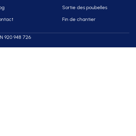
og
Sortie des poubelles
ontact
Fin de chantier
REN 920 948 726