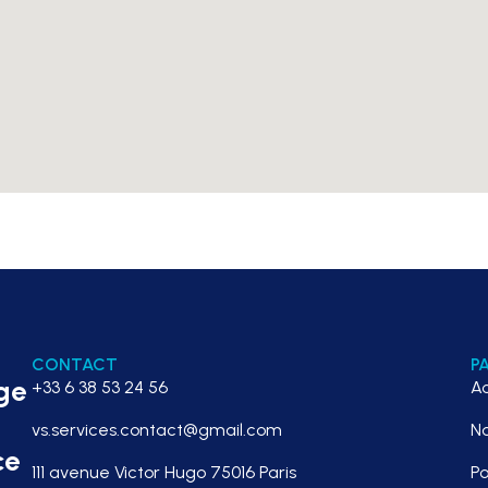
CONTACT
P
ge
+33 6 38 53 24 56
Ac
vs.services.contact@gmail.com
No
ce
111 avenue Victor Hugo 75016 Paris
Po