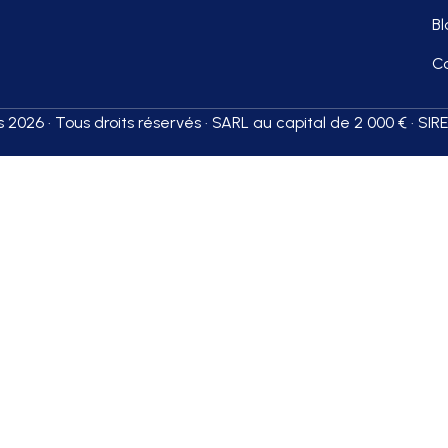
Bl
C
2026 · Tous droits réservés · SARL au capital de 2 000 € · SI
VS